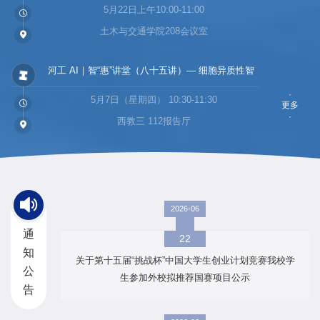
5月22日上午10:00-11:00
in Unsaturated Soil Mechanics, Testing, Design,
土木与交通学院208会议室
Construction and Performance in the Post-digital
Era
河工 AI｜智“惠”讲堂（八十五讲）— 细胞异质性智
能刻画与解析
·
5月7日（星期四） 10:30-11:30
更多
·
西教三 112报告厅
2026-06
通
22
知
关于第十五届“挑战杯”中国大学生创业计划竞赛我校学
公
生参加外校拟推荐国赛项目公示
告