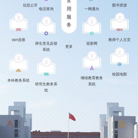
常
信息公开
图书资源
用
电话查询
一网通办
服
务
vpn连接
教师个人主页
·
师生意见反馈
迎新网
更多
系统
·
校园地图
继续教育教务
本科教务系统
研究生教务系
系统
统