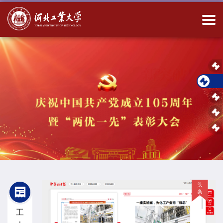
头
条
工