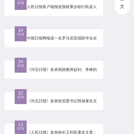
07月
大
人民日报客户端报道我校擎步助行机器人
助截瘫50年老人重新“站立”
24
07月
中国日报网报道一名罗马尼亚国际学生在
我校芬兰校区暑期交换体验
24
07月
《河北日报》发表我校教师赵钊、李峰的
观点文章《推动制造业智能化转型提质》
22
07月
《河北日报》发表校党委书记韩旭署名文
章《深化京津冀产学研合作》
13
07月
《人民日报》发表校长王利民署名文章：