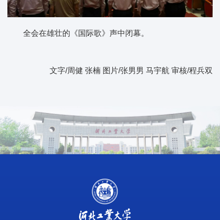
全会在雄壮的《国际歌》声中闭幕。
文字/周健 张楠 图片/张男男 马宇航 审核/程兵双