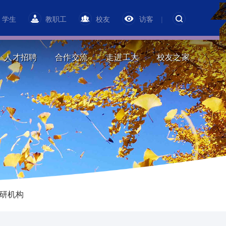
学生
教职工
校友
访客
|
人才招聘
合作交流
走进工大
校友之家
研机构