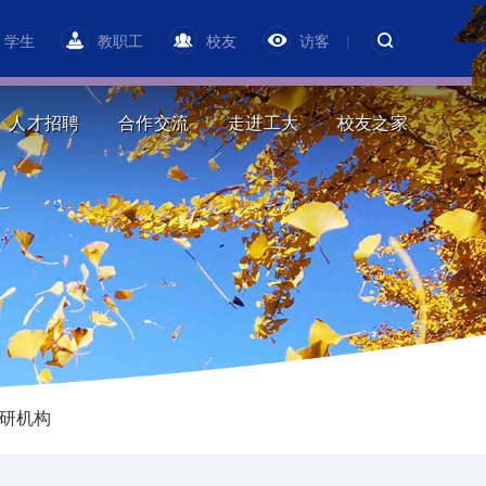
学生
教职工
校友
访客
|
人才招聘
合作交流
走进工大
校友之家
研机构